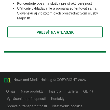
Koncentruje obsah a služby pre širokú verejnosť
Uľahčuje vyhľadávanie a pomáha zorientovať sa na
Slovensku aj v blízkom okolí prostredníctvom služby
Mapy.sk
PREJSŤ NA ATLAS.SK
News and Media Holding © COPYRIGHT 2026
O nás
Naše produkty
Inzercia
Kariéra
GDPR
Vyhlásenie o prístupnosti
Kontakty
Správa o transparentnosti
Nastavenie cookies